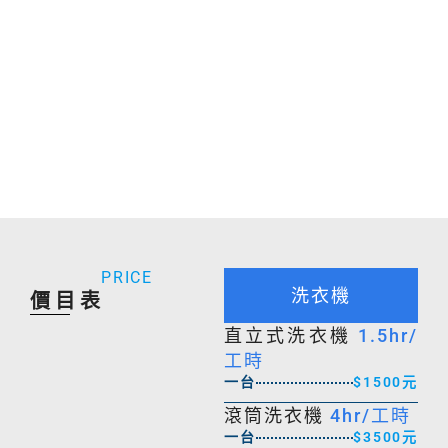
05
定期清潔
提供定期居家清潔服務，確保家居環境長期清潔衛
生，減少疾病和過敏的風險。
PRICE
洗衣機
價目表
直立式洗衣機
1.5hr/
工時
一台
$1500元
滾筒洗衣機
4hr/工時
一台
$3500元