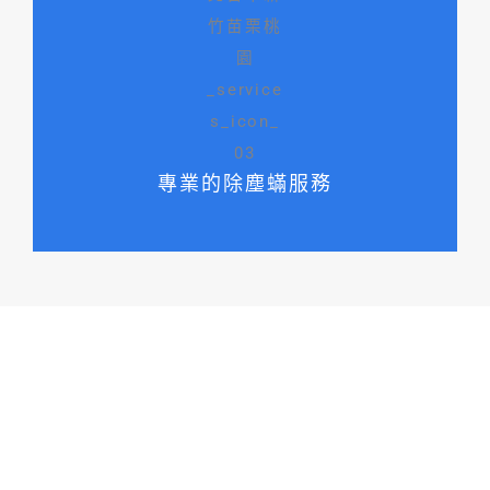
專業的除塵蟎服務
01
冷氣清洗服務
內部清潔：徹底清除冷氣內部積累的塵埃、灰塵和細
菌，保障空氣流通和室內空氣質量。