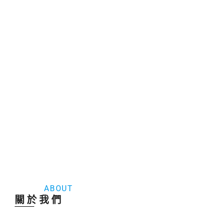
為了您的健康和舒適，
建議定期進行專業清潔保養。
定期清洗冷氣和洗衣機不僅能夠保持設備的高效運
行，延長使用壽命，還能保障室內空氣質量和衣物的
潔淨，從而有效提升生活品質並保護您和家人的健
康。
ABOUT
關於我們