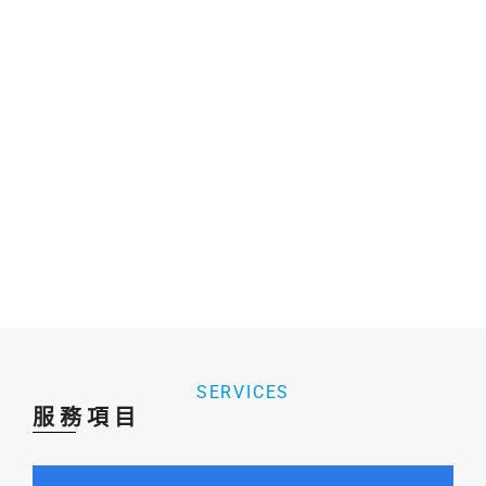
我們致力給您最好的服務體驗
專業細心的職業精神
優質高效的認真態度
SERVICES
服務項目