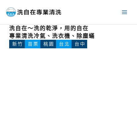
跳
至
主
洗自在～洗的乾淨，用的自在
要
專業清洗冷氣、洗衣機、除塵蟎
內
新竹
苗栗
桃園
台北
台中
容