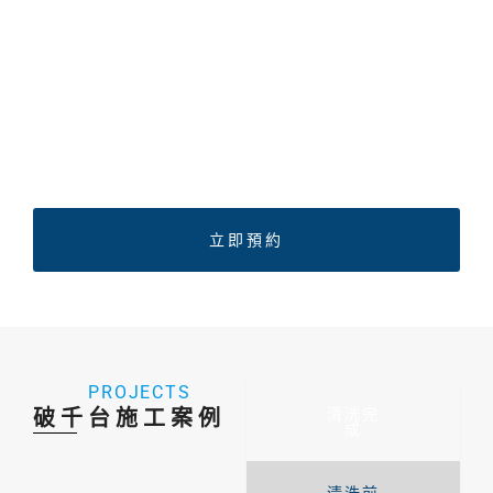
我們以
專業的技術團隊
環保的清潔產品
方便快捷的到府服務
為您的家居環境提供全面的清潔保養服務。
隨時歡迎聯繫我們，讓您的家居環境更加清潔舒適！
立即預約
PROJECTS
破千台施工案例
清洗完
成